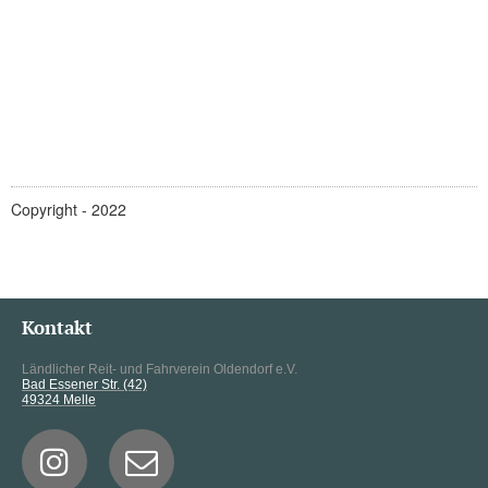
Copyright - 2022
Kontakt
Ländlicher Reit- und Fahrverein Oldendorf e.V.
Bad Essener Str. (42)
49324 Melle

