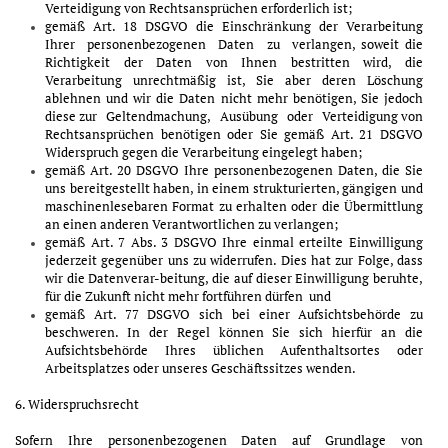
Verteidigung von Rechtsansprüchen erforderlich ist;
gemäß Art. 18 DSGVO die Einschränkung der Verarbeitung
Ihrer personenbezogenen Daten zu verlangen, soweit die
Richtigkeit der Daten von Ihnen bestritten wird, die
Verarbeitung unrechtmäßig ist, Sie aber deren Löschung
ablehnen und wir die Daten nicht mehr benötigen, Sie jedoch
diese zur Geltendmachung, Ausübung oder Verteidigung von
Rechtsansprüchen benötigen oder Sie gemäß Art. 21 DSGVO
Widerspruch gegen die Verarbeitung eingelegt haben;
gemäß Art. 20 DSGVO Ihre personenbezogenen Daten, die Sie
uns bereitgestellt haben, in einem strukturierten, gängigen und
maschinenlesebaren Format zu erhalten oder die Übermittlung
an einen anderen Verantwortlichen zu verlangen;
gemäß Art. 7 Abs. 3 DSGVO Ihre einmal erteilte Einwilligung
jederzeit gegenüber uns zu widerrufen. Dies hat zur Folge, dass
wir die Datenverar-beitung, die auf dieser Einwilligung beruhte,
für die Zukunft nicht mehr fortführen dürfen und
gemäß Art. 77 DSGVO sich bei einer Aufsichtsbehörde zu
beschweren. In der Regel können Sie sich hierfür an die
Aufsichtsbehörde Ihres üblichen Aufenthaltsortes oder
Arbeitsplatzes oder unseres Geschäftssitzes wenden.
6. Widerspruchsrecht
Sofern Ihre personenbezogenen Daten auf Grundlage von